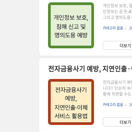
개인정보 보호, 
인정보는 곧 돈💰
그리고 명의도용 
호를 위한 철통 
카테고리 없음
2
렇다면 어떻게 해
다.개인정보 노출
면허증을 잃어버린
더보기 
출자 사고 예방 
전자금융사기 예방, 지연인출·
전자금융사기 예
니다!! 단순히 속
황에 직면할 수도
서비스와 같은 예
카테고리 없음
2
을 위한 필수적인
융사기, 왜 예방
신적 고통을 초래
더보기 
움일단 전자금융사