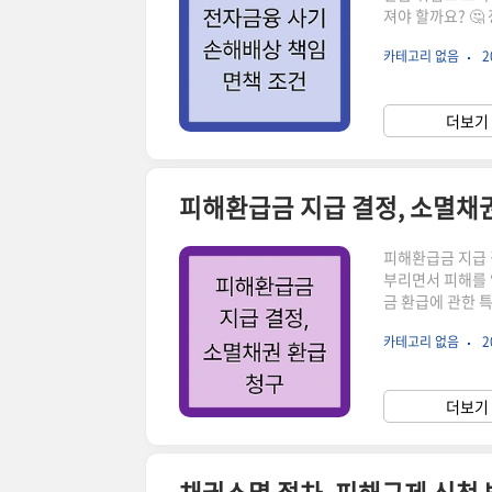
져야 할까요? 🤔
셨나요? 오늘은 
카테고리 없음
2
세히 알아보겠습니
대처하는 데 큰 
고의 또는 중대한
더보기 
실 이 있는 경우입
피해환급금 지급 결정, 소멸채
피해환급금 지급 
부리면서 피해를 
금 환급에 관한 
급금 지급 결정과
카테고리 없음
2
급: 내 돈을 돌
히 피해 금액 전
우, 복잡한 계산
더보기 
액이 환급금으로 