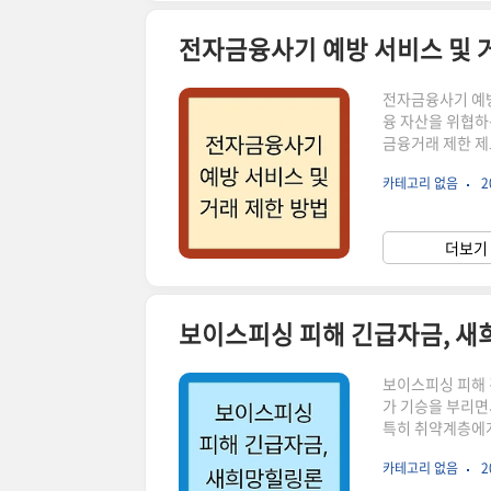
전자금융사기 예방 서비스 및 
전자금융사기 예방
융 자산을 위협하
금융거래 제한 제
전자금융사기 예방
카테고리 없음
2
알아보겠습니다.
서비스는 사기범이
발급받아 금융 자
더보기 
를 사전에 차단하
터..
보이스피싱 피해 긴급자금, 새
보이스피싱 피해 
가 기승을 부리면
특히 취약계층에게
움을 겪고 계신 
카테고리 없음
2
인 새희망힐링론