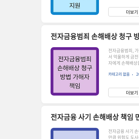
조건새희망힐링론
피해로 인해 생계
더보기 
도입니다. 지원 대
전자금융범죄 손해배상 청구 방
전자금융범죄, 가
서 억울하게 금전
자에게 손해배상을
죄 손해배상 청구
카테고리 없음
2
해자에게 손해배상
손해배상을 청구할
불법행위로 인해 
더보기 
750조, 불법행
전자금융 사기 손해배상 책임 
전자금융 사기 손
만큼 위험도 도사