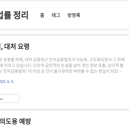
법률 정리
홈
태그
방명록
, 대처 요령
 유형별 피해, 대처 요령최근 전자금융범죄가 지능화, 고도화되면서 그 피해
에 이르고 있습니다. 단순히 금전적인 손실을 넘어 개인 정보 유출, 심리적 불
 전자금융범죄! 더 이상 강 건너 불구경하듯 바라볼 수 없는 현실이 되었습
융범죄의 유형별 피해 사례와 예방 및 대처 요령을 상세히 안내하여, 국민 여
025. 6. 3.
산을 지키는 데 일조하고자 합니다. 지금부터 전자금융범죄의 실태를 파악하
 및 대처 방안을 숙지하여 안전한 금융 생활을 영위하시기 바랍니다.전자금융
마나 심각한 걸까?전자금융범죄의 현주소2024년, 전자금융범죄 발생 건수는
››
섰고, 피해액은 수천억 원 에 달하는 것으로 추정됩니다..
명의도용 예방