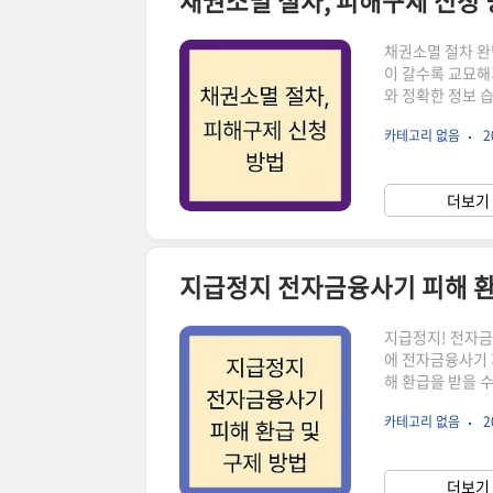
채권소멸 절차, 피해구제 신청
채권소멸 절차 완
이 갈수록 교묘해
와 정확한 정보 
히 알아보겠습니다
카테고리 없음
2
융회사(은행, 증
시 공고를 요청해
중인 경우지급정지
더보기 
른 체납절차가 개
지급정지 전자금융사기 피해 환
지급정지! 전자금융
에 전자금융사기 
해 환급을 받을 
까지, 모든 과정
카테고리 없음
2
다!지급정지란 
등)로 의심되는 
이상 빠져나가지 
더보기 
같은 경우에 지급정