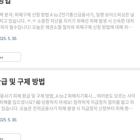
 방법
벽 분석: 피해구제 신청 방법 A to Z전기통신금융사기, 일명 보이스피싱은 날
지고 있습니다. ㅠ.ㅠ 소중한 자산을 지키기 위해선 피해 발생 시 신속한 대처
습득이 필수입니다! 오늘은 채권소멸 절차와 피해구제 신청 방법에 대해 자세
.채권소멸 절차, 어떻게 진행될까요?1단계: 채권소멸절차 개시 공고 요청금
025. 5. 30.
권사 등)는 지급정지 조치를 취한 후 지체 없이 금융감독원에 채권소멸절차 개
야 합니다. 하지만 예외도 있습니다.지급정지 전 손해배상 청구 소송이 진행
 전 압류, 가압류, 가처분 명령이 집행된 경우지급정지 전 국세징수법에 따
››
시된 경우지급정지 전 질권이 설정된 경우지급정지 후 명의인..
급 및 구제 방법
사기 피해 환급 및 구제 방법, A to Z 파헤치기혹시... 여러분도 모르는 사이
피해를 입으셨나요? 😱 당황하지 마세요! 침착하게 지급정지 절차를 밟고 피
수 있습니다. 오늘은 전자금융사기 피해 발생 시 지급정지 신청부터 피해 환급
을 꼼꼼하게 알려드리겠습니다.1. 지급정지, 신속하게 대처하는 것이 중요합니
025. 5. 30.
무엇일까요?지급정지란, 금융회사에서 전기통신금융사기(보이스피싱, 스미싱
계좌의 자금 흐름을 막는 조치입니다. 즉, 사기이용계좌로 흘러들어 간 돈이 더
못하도록 긴급하게 막는 것이죠. 👍지급정지, 누가 요청할 수 있나요?다음과
››
지를 요청할 수 있습니다. 피해자 본인 : 사..