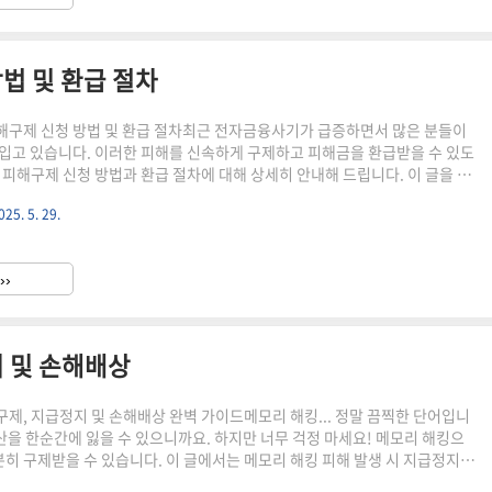
법 및 환급 절차
구제 신청 방법 및 환급 절차최근 전자금융사기가 급증하면서 많은 분들이
입고 있습니다. 이러한 피해를 신속하게 구제하고 피해금을 환급받을 수 있도
 피해구제 신청 방법과 환급 절차에 대해 상세히 안내해 드립니다. 이 글을 통
피해 발생 시 당황하지 않고 적절한 조치를 취할 수 있기를 바랍니다.전자금
025. 5. 29.
신청: 신속한 초기 대응이 중요합니다!피해구제 신청 대상 및 요건전자금융사
 피해를 입으셨다면, 피해금을 송금·이체한 계좌 또는 사기이용계좌를 관리
피해구제를 신청할 수 있습니다(「전기통신금융사기 피해 방지 및 피해금 환
››
 제3조 제1항). 여기서 중요한 것은 '신속성'입니다! 피해 사실을 ..
 및 손해배상
제, 지급정지 및 손해배상 완벽 가이드메모리 해킹... 정말 끔찍한 단어입니
자산을 한순간에 잃을 수 있으니까요. 하지만 너무 걱정 마세요! 메모리 해킹으
충분히 구제받을 수 있습니다. 이 글에서는 메모리 해킹 피해 발생 시 지급정지
해배상 청구까지, 모든 것을 꼼꼼하게 알려드리겠습니다. 자, 그럼 함께 알아