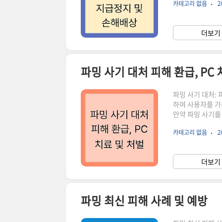
카테고리 없음
2
볼까요?메모리 해
금융 정보를 빼내
돌리거나, 개인 
더보기 
성코드 감염 : 주
파밍 사기 대처 피해 환급, PC 
파밍 사기 대처: 
하여 사용자를 가
만약 파밍 사기를
습니다. 이 글에서
카테고리 없음
2
히 안내해 드립니
인지한 즉시, 경
야 합니다. 🚨 
더보기 
합니다.2. 피해금
파밍 최신 피해 사례 및 예방