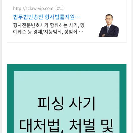
http://sclaw-vip.com
광고
법무법인송천 형사법률지원센
터
형사전문변호사가 함께하는 사기, 명
예훼손 등 경제/지능범죄, 성범죄 사
건해결